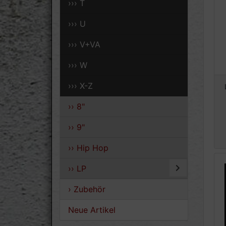
››› T
››› U
››› V+VA
››› W
››› X-Z
›› 8"
›› 9"
›› Hip Hop
›› LP
› Zubehör
Neue Artikel