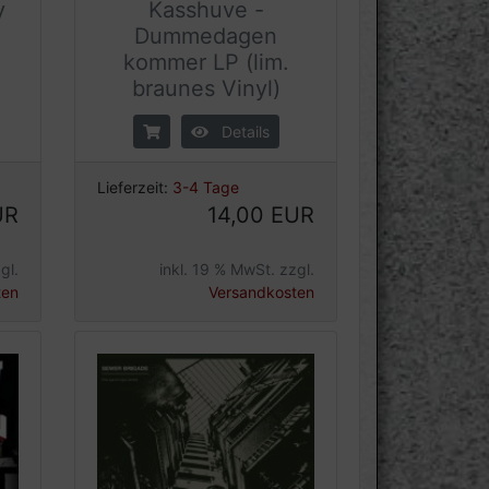
y
Kasshuve -
.
Dummedagen
kommer LP (lim.
braunes Vinyl)
Details
Lieferzeit:
3-4 Tage
UR
14,00 EUR
gl.
inkl. 19 % MwSt. zzgl.
ten
Versandkosten