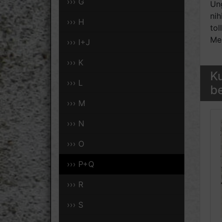
››› G
Ung
nih
››› H
to
Men
››› I+J
››› K
Ku
››› L
be
››› M
››› N
››› O
››› P+Q
››› R
››› S