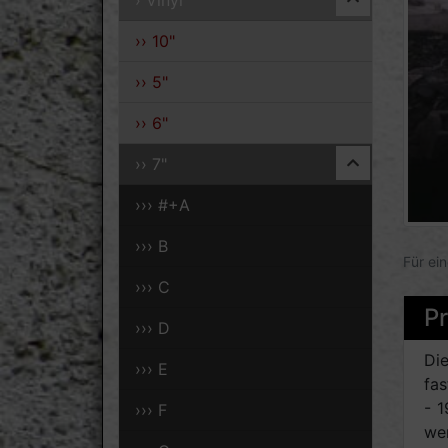
› Vinyl
›› 10"
›› 5"
›› 6"
›› 7"
››› #+A
››› B
Für ei
››› C
P
››› D
Di
››› E
fas
- 1
››› F
wer