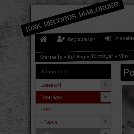
Anmeld
Registrieren
Vinyl
»
Tonträger
»
Katalog
»
Startseite
Pe
Kategorien
Lesestoff
Tonträger
› DVD
› Tapes