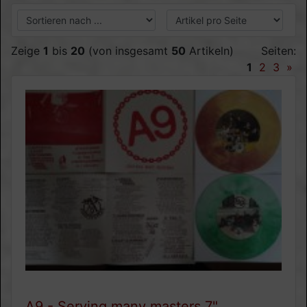
Zeige
1
bis
20
(von insgesamt
50
Artikeln)
Seiten:
1
2
3
»
A9 - Serving many masters 7"