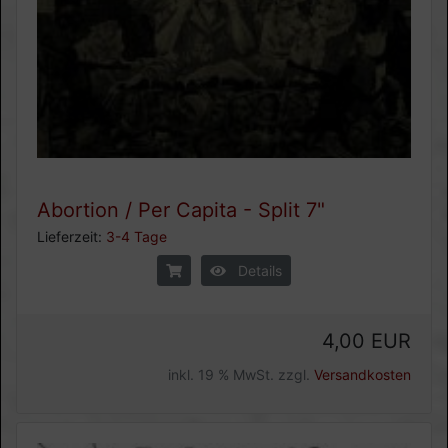
Abortion / Per Capita - Split 7"
Lieferzeit:
3-4 Tage
Details
4,00 EUR
inkl. 19 % MwSt. zzgl.
Versandkosten