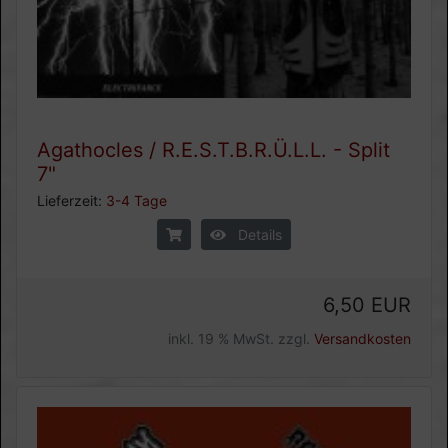
Agathocles / R.E.S.T.B.R.Ü.L.L. - Split
7"
Lieferzeit:
3-4 Tage
Details
6,50 EUR
inkl. 19 % MwSt. zzgl.
Versandkosten