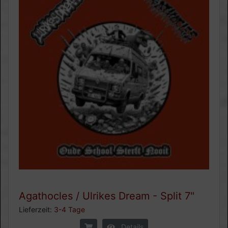
Agathocles / Ulrikes Dream - Split 7"
Lieferzeit:
3-4 Tage
Details