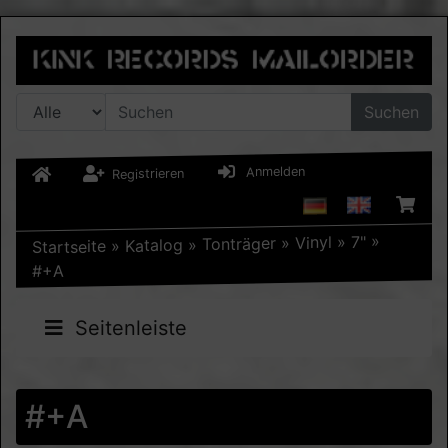
Suchen
Anmelden
Registrieren
»
7"
»
Vinyl
»
Tonträger
»
Katalog
»
Startseite
#+A
Seitenleiste
#+A