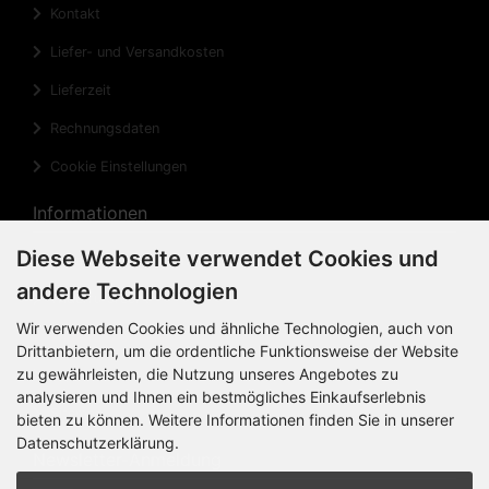
Kontakt
Liefer- und Versandkosten
Lieferzeit
Rechnungsdaten
Cookie Einstellungen
Informationen
Diese Webseite verwendet Cookies und
Privatsphäre und Datenschutz
andere Technologien
Widerrufsrecht
Wir verwenden Cookies und ähnliche Technologien, auch von
Widerrufsformular
Drittanbietern, um die ordentliche Funktionsweise der Website
zu gewährleisten, die Nutzung unseres Angebotes zu
Impressum
analysieren und Ihnen ein bestmögliches Einkaufserlebnis
Sitemap
bieten zu können. Weitere Informationen finden Sie in unserer
Datenschutzerklärung.
Newsletter-Anmeldung