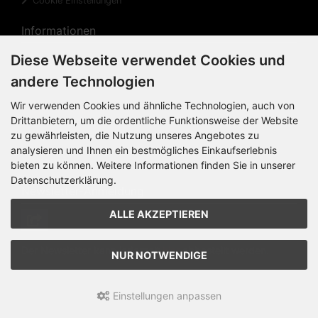
Cookie Einstellungen
Informationen
Diese Webseite verwendet Cookies und
Privatsphäre und Datenschutz
andere Technologien
Widerrufsrecht
Wir verwenden Cookies und ähnliche Technologien, auch von
Widerrufsformular
Drittanbietern, um die ordentliche Funktionsweise der Website
zu gewährleisten, die Nutzung unseres Angebotes zu
Impressum
analysieren und Ihnen ein bestmögliches Einkaufserlebnis
Sitemap
bieten zu können. Weitere Informationen finden Sie in unserer
Datenschutzerklärung.
Newsletter-Anmeldung
ALLE AKZEPTIEREN
Der Newsletter kann jederzeit
hier
abbestellt werden.
NUR NOTWENDIGE
Einstellungen anpassen
KINK Records Online-Shop © 2026 | Template © 2026 by
Karl