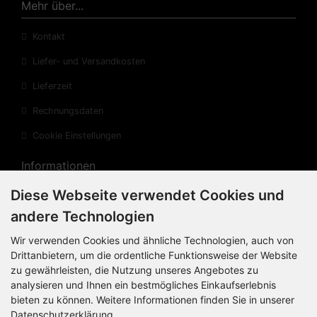
Mehr über...
Kontakt
Liefer- und Versandkosten
Lieferzeit
Rechnungsdaten
Cookie Einstellungen
Informationen
Diese Webseite verwendet Cookies und
Privatsphäre und Datenschutz
andere Technologien
Widerrufsrecht
Wir verwenden Cookies und ähnliche Technologien, auch von
Widerrufsformular
Drittanbietern, um die ordentliche Funktionsweise der Website
zu gewährleisten, die Nutzung unseres Angebotes zu
Impressum
analysieren und Ihnen ein bestmögliches Einkaufserlebnis
Sitemap
bieten zu können. Weitere Informationen finden Sie in unserer
Datenschutzerklärung.