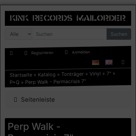
Suchen
Anmelden
Registrieren
»
7"
»
Vinyl
»
Tonträger
»
Katalog
»
Startseite
Perp Walk - Permacrisis 7"
»
P+Q
Seitenleiste
Perp Walk -