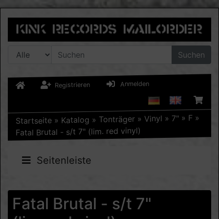
Suchen
Anmelden
Registrieren
»
F
»
7"
»
Vinyl
»
Tonträger
»
Katalog
»
Startseite
Fatal Brutal - s/t 7" (lim. red vinyl)
Seitenleiste
Fatal Brutal - s/t 7"