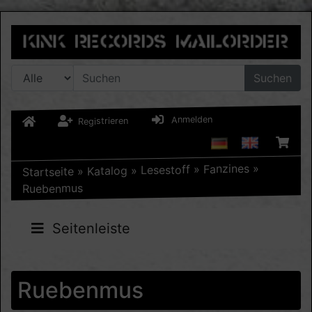
Suchen
Anmelden
Registrieren
»
Fanzines
»
Lesestoff
»
Katalog
»
Startseite
Ruebenmus
Seitenleiste
Ruebenmus