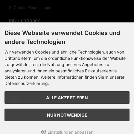
Cookie Einstellungen
Informationen
Diese Webseite verwendet Cookies und
Privatsphäre und Datenschutz
andere Technologien
Widerrufsrecht
Wir verwenden Cookies und ähnliche Technologien, auch von
Widerrufsformular
Drittanbietern, um die ordentliche Funktionsweise der Website
zu gewährleisten, die Nutzung unseres Angebotes zu
Impressum
analysieren und Ihnen ein bestmögliches Einkaufserlebnis
Sitemap
bieten zu können. Weitere Informationen finden Sie in unserer
Datenschutzerklärung.
Newsletter-Anmeldung
ALLE AKZEPTIEREN
Der Newsletter kann jederzeit
hier
abbestellt werden.
NUR NOTWENDIGE
Einstellungen anpassen
KINK Records Online-Shop © 2026 | Template © 2026 by