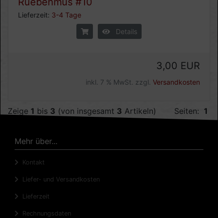
Ruebenmus #10
Lieferzeit:
3-4 Tage
Details
3,00 EUR
inkl. 7 % MwSt. zzgl.
Versandkosten
Zeige
1
bis
3
(von insgesamt
3
Artikeln)
Seiten:
1
Mehr über...
Kontakt
Liefer- und Versandkosten
Lieferzeit
Rechnungsdaten