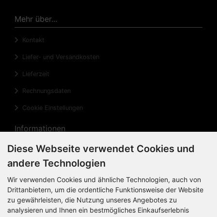
Mehr über...
Kontakt
Liefer- und Versandkosten
Lieferzeit
Rechnungsdaten
Cookie Einstellungen
Informationen
Diese Webseite verwendet Cookies und
Privatsphäre und Datenschutz
andere Technologien
Widerrufsrecht
Wir verwenden Cookies und ähnliche Technologien, auch von
Widerrufsformular
Drittanbietern, um die ordentliche Funktionsweise der Website
zu gewährleisten, die Nutzung unseres Angebotes zu
Impressum
analysieren und Ihnen ein bestmögliches Einkaufserlebnis