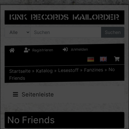
Suchen
Anmelden
Registrieren
No
»
Fanzines
»
Lesestoff
»
Katalog
»
Startseite
Friends
Seitenleiste
No Friends