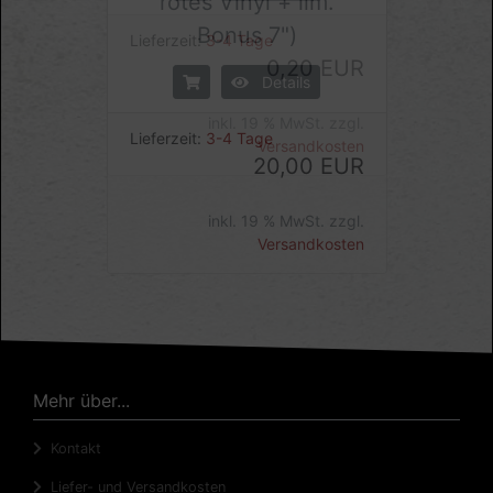
rotes Vinyl + lim.
Bonus 7")
Details
Lieferzeit:
3-4 Tage
20,00 EUR
inkl. 19 % MwSt. zzgl.
Versandkosten
Mehr über...
Kontakt
Liefer- und Versandkosten