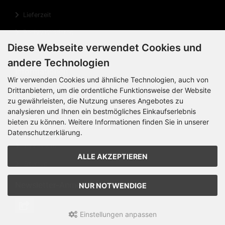
Lieferzeit
Rechnungsdaten
Diese Webseite verwendet Cookies und
Cookie Einstellungen
andere Technologien
Informationen
Wir verwenden Cookies und ähnliche Technologien, auch von
Drittanbietern, um die ordentliche Funktionsweise der Website
Privatsphäre und Datenschutz
zu gewährleisten, die Nutzung unseres Angebotes zu
Widerrufsrecht
analysieren und Ihnen ein bestmögliches Einkaufserlebnis
bieten zu können. Weitere Informationen finden Sie in unserer
Widerrufsformular
Datenschutzerklärung.
Impressum
ALLE AKZEPTIEREN
Sitemap
Newsletter-Anmeldung
NUR NOTWENDIGE
Einstellungen anpassen