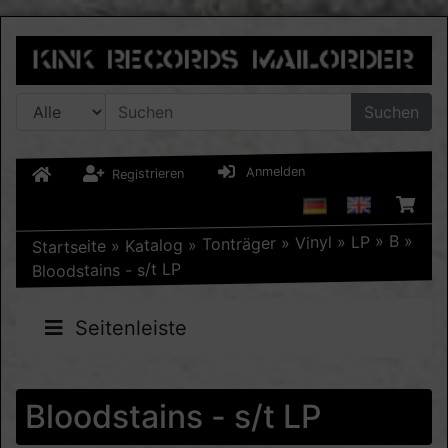
Suchen
Anmelden
Registrieren
»
B
»
LP
»
Vinyl
»
Tonträger
»
Katalog
»
Startseite
Bloodstains - s/t LP
Seitenleiste
Bloodstains - s/t LP