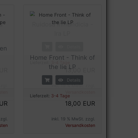
&
Ruidosa Inmundicia -
Ira LP
fen
Details
Home Front - Think of
the lie LP
Lieferzeit:
3-4 Tage
EUR
13,00 EUR
Details
zgl.
inkl. 19 % MwSt. zzgl.
Lieferzeit:
3-4 Tage
sten
Versandkosten
EUR
18,00 EUR
zgl.
inkl. 19 % MwSt. zzgl.
sten
Versandkosten