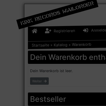
Anmeld
Registrieren
Warenkorb
»
Katalog
»
Startseite
Dein Warenkorb enthä
Dein Warenkorb ist leer.
Weiter
Bestseller