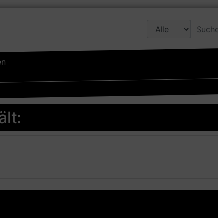
en
lt: