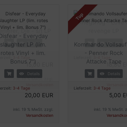
Top
Kriegshög - Love 
Disfear - Everyday
erlierer, Die - s/t LP
revenge LP
slaughter LP (lim.
Kommando Vollsau
Details
Details
rotes Vinyl + lim.
- Penner Rock
Bonus 7")
Attacke Tape
ferzeit:
3-4 Tage
Lieferzeit:
3-4 Tage
15,00 EUR
18,00 
Details
Details
inkl. 19 % MwSt. zzgl.
inkl. 19 % MwSt. z
ferzeit:
3-4 Tage
Lieferzeit:
3-4 Tage
Versandkosten
Versandko
20,00 EUR
5,00 
inkl. 19 % MwSt. zzgl.
inkl. 19 % MwSt. z
Versandkosten
Versandko