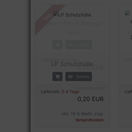
Top
Clavv - Ritual damage
Tape
V
Details
LP Schutzhülle
Lieferzeit:
3-4 Tage
Lie
5,00 EUR
Details
inkl. 19 % MwSt. zzgl.
Lieferzeit:
3-4 Tage
Lie
Versandkosten
0,20 EUR
inkl. 19 % MwSt. zzgl.
Versandkosten