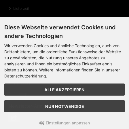
Lieferzeit
Rechnungsdaten
Diese Webseite verwendet Cookies und
Cookie Einstellungen
andere Technologien
Informationen
Wir verwenden Cookies und ähnliche Technologien, auch von
Drittanbietern, um die ordentliche Funktionsweise der Website
Privatsphäre und Datenschutz
zu gewährleisten, die Nutzung unseres Angebotes zu
Widerrufsrecht
analysieren und Ihnen ein bestmögliches Einkaufserlebnis
bieten zu können. Weitere Informationen finden Sie in unserer
Widerrufsformular
Datenschutzerklärung.
Impressum
ALLE AKZEPTIEREN
Sitemap
Newsletter-Anmeldung
NUR NOTWENDIGE
Einstellungen anpassen