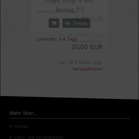
rotes Vinyl + lim.
Bonus 7")
Details
Lieferzeit:
3-4 Tage
20,00 EUR
inkl. 19 % MwSt. zzgl.
Versandkosten
Mehr über...
Kontakt
Liefer- und Versandkosten