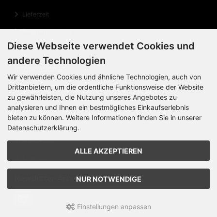
Lieferzeit
Rechnungsdaten
Diese Webseite verwendet Cookies und
Cookie Einstellungen
andere Technologien
Informationen
Wir verwenden Cookies und ähnliche Technologien, auch von
Drittanbietern, um die ordentliche Funktionsweise der Website
Privatsphäre und Datenschutz
zu gewährleisten, die Nutzung unseres Angebotes zu
Widerrufsrecht
analysieren und Ihnen ein bestmögliches Einkaufserlebnis
bieten zu können. Weitere Informationen finden Sie in unserer
Widerrufsformular
Datenschutzerklärung.
Impressum
ALLE AKZEPTIEREN
Sitemap
Newsletter-Anmeldung
NUR NOTWENDIGE
Einstellungen anpassen