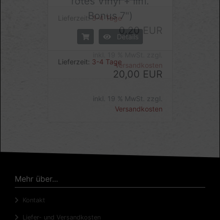
rotes Vinyl + lim.
Bonus 7")
Details
Lieferzeit:
3-4 Tage
20,00 EUR
inkl. 19 % MwSt. zzgl.
Versandkosten
Mehr über...
Kontakt
Liefer- und Versandkosten