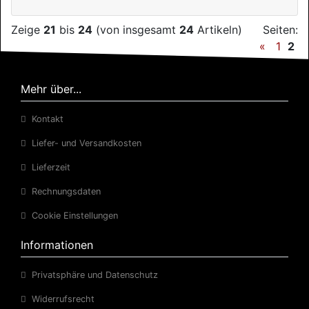
Zeige
21
bis
24
(von insgesamt
24
Artikeln)
Seiten:
«
1
2
Mehr über...
Kontakt
Liefer- und Versandkosten
Lieferzeit
Rechnungsdaten
Cookie Einstellungen
Informationen
Privatsphäre und Datenschutz
Widerrufsrecht