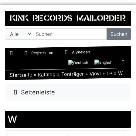
Suchen
Anmelden
Registrieren
W
»
LP
»
Vinyl
»
Tonträger
»
Katalog
»
Startseite
Seitenleiste
W