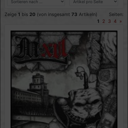
Zeige
1
bis
20
(von insgesamt
73
Artikeln)
Seiten:
1
2
3
4
»