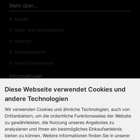
Mehr über...
Kontakt
Liefer- und Versandkosten
Lieferzeit
Rechnungsdaten
Cookie Einstellungen
Informationen
Diese Webseite verwendet Cookies und
Privatsphäre und Datenschutz
andere Technologien
Widerrufsrecht
Wir verwenden Cookies und ähnliche Technologien, auch von
Widerrufsformular
Drittanbietern, um die ordentliche Funktionsweise der Website
zu gewährleisten, die Nutzung unseres Angebotes zu
Impressum
analysieren und Ihnen ein bestmögliches Einkaufserlebnis
Sitemap
bieten zu können. Weitere Informationen finden Sie in unserer