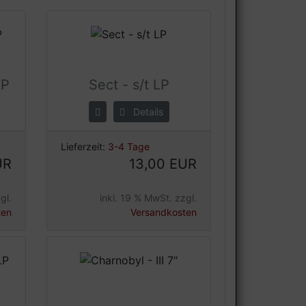
LP
Sect - s/t LP
Details
Lieferzeit:
3-4 Tage
UR
13,00 EUR
gl.
inkl. 19 % MwSt. zzgl.
ten
Versandkosten