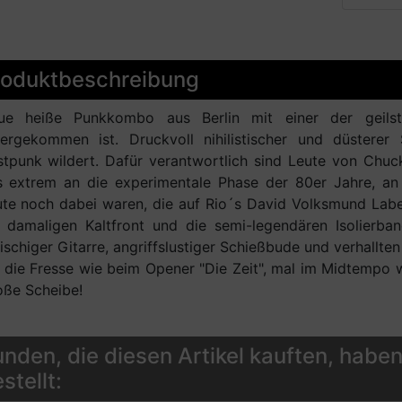
roduktbeschreibung
ue heiße Punkkombo aus Berlin mit einer der geilste
tergekommen ist. Druckvoll nihilistischer und düster
tpunk wildert. Dafür verantwortlich sind Leute von Chuc
s extrem an die experimentale Phase der 80er Jahre, an
te noch dabei waren, die auf Rio´s David Volksmund Label
e damaligen Kaltfront und die semi-legendären Isolierb
ischiger Gitarre, angriffslustiger Schießbude und verhallte
 die Fresse wie beim Opener "Die Zeit", mal im Midtempo 
oße Scheibe!
nden, die diesen Artikel kauften, haben
stellt: