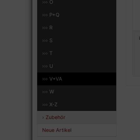
››› O
››› P+Q
››› R
››› S
››› T
››› U
››› V+VA
››› W
››› X-Z
› Zubehör
Neue Artikel