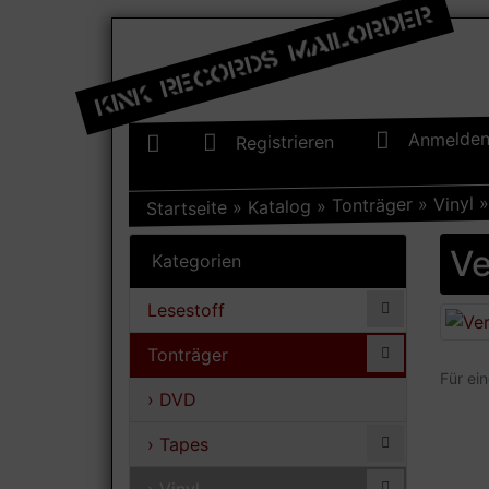
Anmelde
Registrieren
Vinyl
»
Tonträger
»
Katalog
»
Startseite
Ve
Kategorien
Lesestoff
Tonträger
Für ei
› DVD
› Tapes