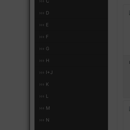
››› C
››› D
››› E
››› F
››› G
››› H
››› I+J
››› K
››› L
››› M
››› N