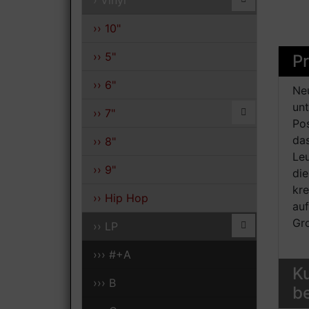
› Vinyl
›› 10"
›› 5"
P
›› 6"
Ne
un
›› 7"
Pos
da
›› 8"
Leu
›› 9"
di
kre
›› Hip Hop
auf
Gr
›› LP
››› #+A
Ku
››› B
be