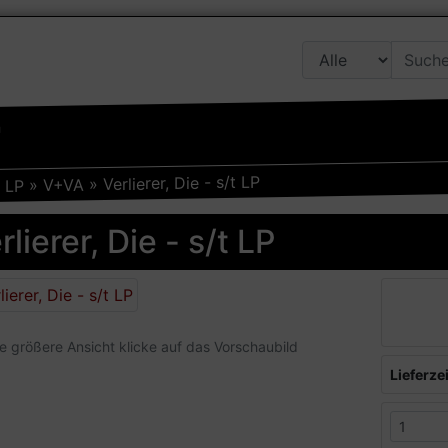
n
Verlierer, Die - s/t LP
»
V+VA
»
LP
»
rlierer, Die - s/t LP
ne größere Ansicht klicke auf das Vorschaubild
Lieferzei