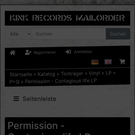
Suchen
Anmelden
Registrieren
»
LP
»
Vinyl
»
Tonträger
»
Katalog
»
Startseite
Permission - Contagious life LP
»
P+Q
Seitenleiste
Permission -