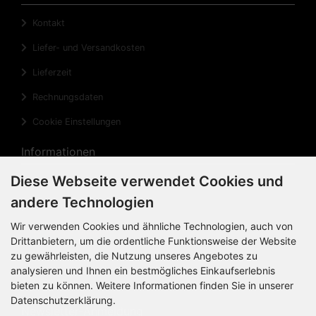
Kontakt
Liefer- und Versandkosten
Lieferzeit
Rechnungsdaten
Cookie Einstellungen
Informationen
Diese Webseite verwendet Cookies und
Privatsphäre und Datenschutz
andere Technologien
Widerrufsrecht
Wir verwenden Cookies und ähnliche Technologien, auch von
Widerrufsformular
Drittanbietern, um die ordentliche Funktionsweise der Website
zu gewährleisten, die Nutzung unseres Angebotes zu
Impressum
analysieren und Ihnen ein bestmögliches Einkaufserlebnis
Sitemap
bieten zu können. Weitere Informationen finden Sie in unserer
Datenschutzerklärung.
Newsletter-Anmeldung