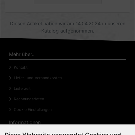
Diesen Artikel haben wir am 14.04.2024 in unseren
Katalog aufgenommen.
Mehr über...
Kontakt
Liefer- und Versandkosten
Lieferzeit
Rechnungsdaten
Cookie Einstellungen
Informationen