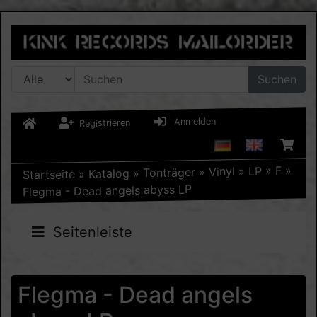
Suchen
Anmelden
Registrieren
»
F
»
LP
»
Vinyl
»
Tonträger
»
Katalog
»
Startseite
Flegma - Dead angels abyss LP
Seitenleiste
Flegma - Dead angels