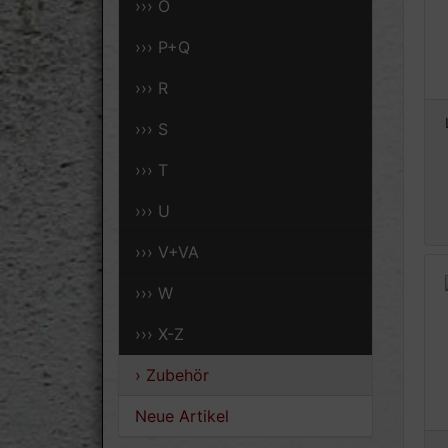
››› O
››› P+Q
››› R
››› S
››› T
››› U
››› V+VA
››› W
››› X-Z
› Zubehör
Neue Artikel