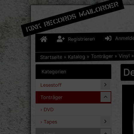
Anmeld
Registrieren
Vinyl
»
Tonträger
»
Katalog
»
Startseite
De
Kategorien
Lesestoff
Tonträger
› DVD
› Tapes