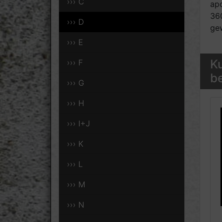
››› C
ap
36
››› D
ge
››› E
Ku
››› F
be
››› G
››› H
››› I+J
››› K
››› L
››› M
››› N