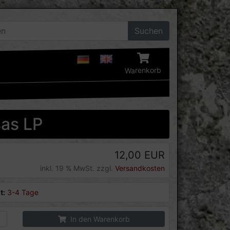
Suchen
Warenkorb
as LP
12,00 EUR
inkl. 19 % MwSt. zzgl.
Versandkosten
t:
3-4 Tage
In den Warenkorb