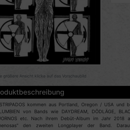
ne größere Ansicht klicke auf das Vorschaubild
roduktbeschreibung
STRIPADOS kommen aus Portland, Oregon / USA und be
LUMBIEN von Bands wie DAYDREAM, DÖDLÄGE, BLA
ORNOS etc. Nach ihrem Debüt-Album im Jahr 2018 a
nenosas" den zweiten Longplayer der Band. Darauf