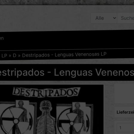
en
Destripados - Lenguas Venenosas LP
»
D
»
LP
»
stripados - Lenguas Venenos
Lieferzei