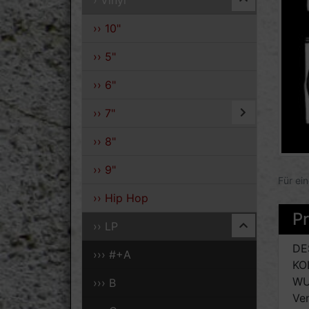
› Vinyl
›› 10"
›› 5"
›› 6"
›› 7"
›› 8"
›› 9"
Für ei
›› Hip Hop
P
›› LP
DE
››› #+A
KO
WU
››› B
Ve