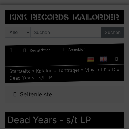
Suchen
Anmelden
Registrieren
»
D
»
LP
»
Vinyl
»
Tonträger
»
Katalog
»
Startseite
Dead Years - s/t LP
Seitenleiste
Dead Years - s/t LP