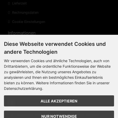
Lieferzeit
Rechnungsdaten
Cookie Einstellungen
Informationen
Diese Webseite verwendet Cookies und
Privatsphäre und Datenschutz
andere Technologien
Widerrufsrecht
Wir verwenden Cookies und ähnliche Technologien, auch von
Widerrufsformular
Drittanbietern, um die ordentliche Funktionsweise der Website
zu gewährleisten, die Nutzung unseres Angebotes zu
Impressum
analysieren und Ihnen ein bestmögliches Einkaufserlebnis
Sitemap
bieten zu können. Weitere Informationen finden Sie in unserer
Datenschutzerklärung.
Newsletter-Anmeldung
ALLE AKZEPTIEREN
Der Newsletter kann jederzeit
hier
abbestellt werden.
NUR NOTWENDIGE