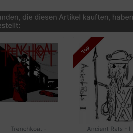
nden, die diesen Artikel kauften, haben
stellt:
Top
Trenchkoat -
Ancient Rats - I