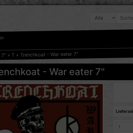
en
Trenchkoat - War eater 7"
»
T
»
7"
»
enchkoat - War eater 7"
Lieferzei