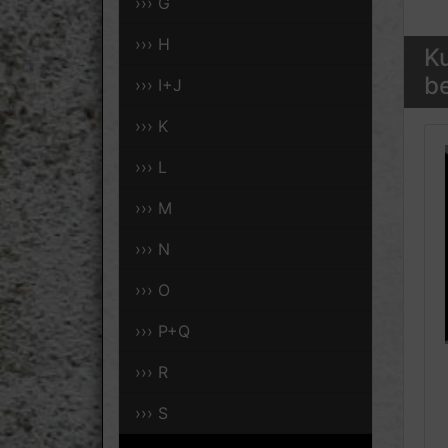
››› G
››› H
Ku
be
››› I+J
››› K
››› L
››› M
››› N
››› O
››› P+Q
››› R
››› S