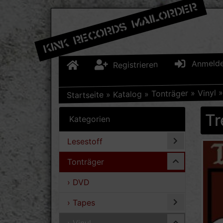
Anmeld
Registrieren
Vinyl
»
Tonträger
»
Katalog
»
Startseite
Tr
Kategorien
Lesestoff
Tonträger
› DVD
› Tapes