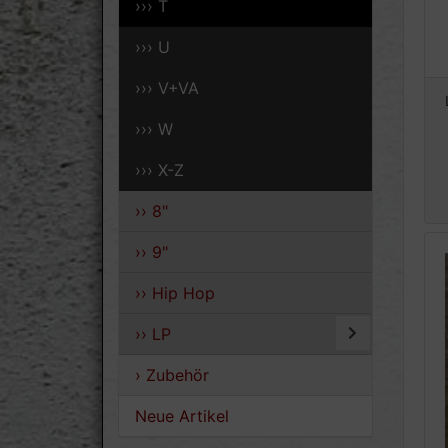
››› T
››› U
››› V+VA
››› W
››› X-Z
›› 8"
›› 9"
›› Hip Hop
›› LP
› Zubehör
Neue Artikel