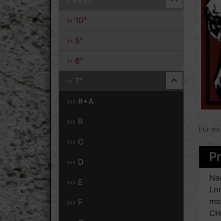
› Vinyl
›› 10"
›› 5"
›› 6"
›› 7"
››› #+A
››› B
Für ei
››› C
P
››› D
Na
››› E
Lon
me
››› F
CH