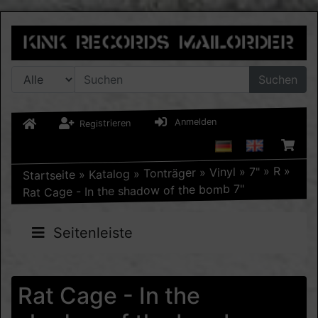
Suchen
Anmelden
Registrieren
»
R
»
7"
»
Vinyl
»
Tonträger
»
Katalog
»
Startseite
Rat Cage - In the shadow of the bomb 7"
Seitenleiste
Rat Cage - In the