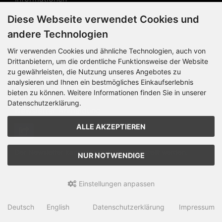
Diese Webseite verwendet Cookies und
Privatsphäre und Datenschutz
andere Technologien
Widerrufsrecht
Wir verwenden Cookies und ähnliche Technologien, auch von
Widerrufsformular
Drittanbietern, um die ordentliche Funktionsweise der Website
zu gewährleisten, die Nutzung unseres Angebotes zu
Impressum
analysieren und Ihnen ein bestmögliches Einkaufserlebnis
Sitemap
bieten zu können. Weitere Informationen finden Sie in unserer
Datenschutzerklärung.
Newsletter-Anmeldung
ALLE AKZEPTIEREN
Der Newsletter kann jederzeit
hier
abbestellt werden.
NUR NOTWENDIGE
Einstellungen anpassen
KINK Records Online-Shop © 2026 | Template © 2026 by
Karl
Deutsch
English
Datenschutzerklärung
Impressum
mod
ified eCommerce Shopsoftware © 2009-2026