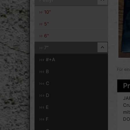
› Vinyl
›› 10"
›› 5"
›› 6"
›› 7"
››› #+A
Für ei
››› B
››› C
P
››› D
JA
Cru
››› E
mi
DOO
››› F