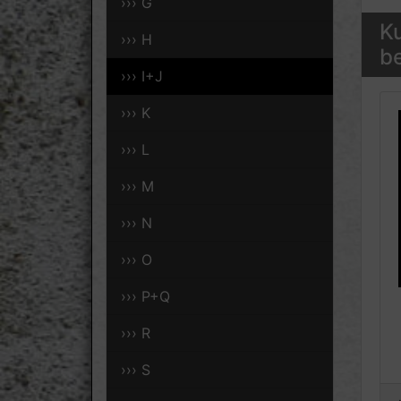
››› G
Ku
››› H
be
››› I+J
››› K
››› L
››› M
››› N
››› O
››› P+Q
››› R
››› S