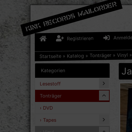
Anmeld
Registrieren
Vinyl
»
Tonträger
»
Katalog
»
Startseite
Ja
Kategorien
Lesestoff
Tonträger
› DVD
› Tapes