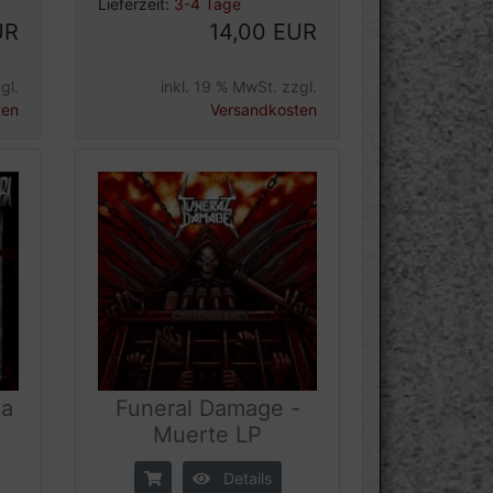
Lieferzeit:
3-4 Tage
UR
14,00 EUR
gl.
inkl. 19 % MwSt. zzgl.
ten
Versandkosten
ca
Funeral Damage -
Muerte LP
Details