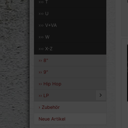
››› T
››› U
››› V+VA
››› W
››› X-Z
›› 8"
›› 9"
›› Hip Hop
›› LP
› Zubehör
Neue Artikel