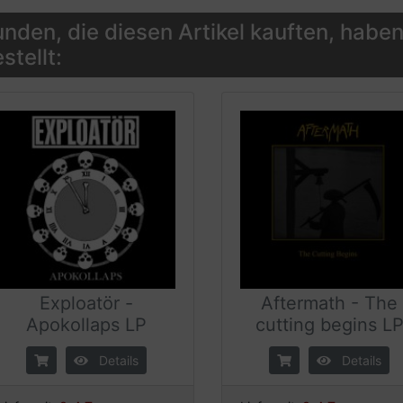
nden, die diesen Artikel kauften, haben
stellt:
Exploatör -
Aftermath - The
Apokollaps LP
cutting begins L
Details
Details