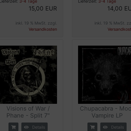
Lieferzeit:
3-4 Tage
Lieferzeit:
3-4 Tage
15,00 EUR
14,00 E
inkl. 19 % MwSt. zzgl.
inkl. 19 % MwSt. zz
Versandkosten
Versandkos
Visions of War /
Chupacabra - Mo
Phane - Split 7"
Vampire LP
Details
Details