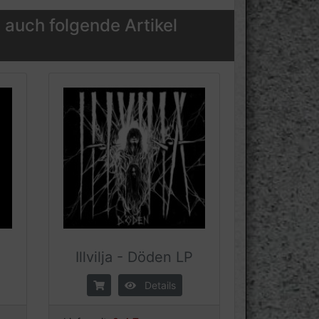
 auch folgende Artikel
P
Illvilja - Döden LP
Details