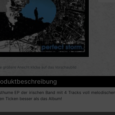
ne größere Ansicht klicke auf das Vorschaubild
roduktbeschreibung
thume EP der irischen Band mit 4 Tracks voll melodische
en Ticken besser als das Album!