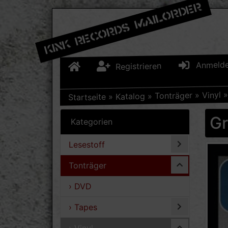
Anmeld
Registrieren
Vinyl
»
Tonträger
»
Katalog
»
Startseite
Gr
Kategorien
Lesestoff
Tonträger
› DVD
› Tapes