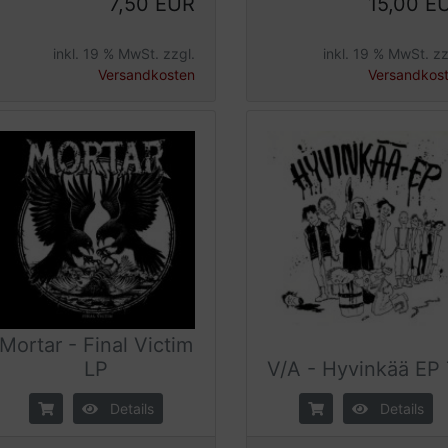
7,50 EUR
15,00 E
inkl. 19 % MwSt. zzgl.
inkl. 19 % MwSt. zz
Versandkosten
Versandkos
Mortar - Final Victim
LP
V/A - Hyvinkää EP 
Details
Details