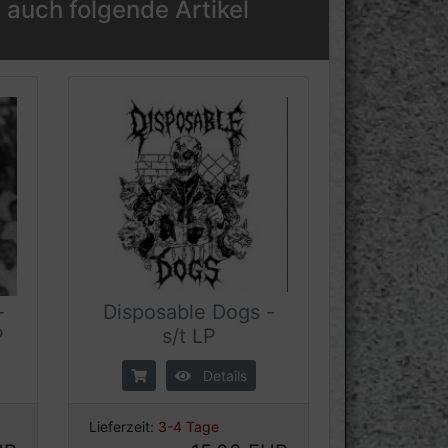
 auch folgende Artikel
-
Disposable Dogs -
P
s/t LP
Details
Lieferzeit:
3-4 Tage