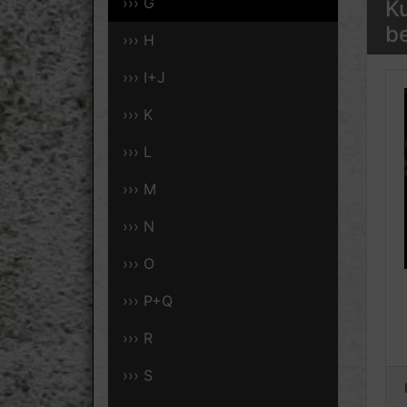
››› G
Ku
be
››› H
››› I+J
››› K
››› L
››› M
››› N
››› O
››› P+Q
››› R
››› S