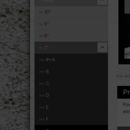
› Vinyl
›› 10"
›› 5"
›› 6"
›› 7"
››› #+A
››› B
Für ei
››› C
P
››› D
Pos
››› E
ein
››› F