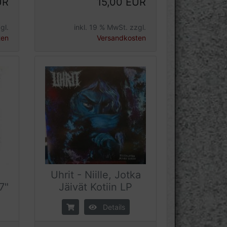
UR
15,00 EUR
gl.
inkl. 19 % MwSt. zzgl.
ten
Versandkosten
Uhrit - Niille, Jotka
7"
Jäivät Kotiin LP
Details