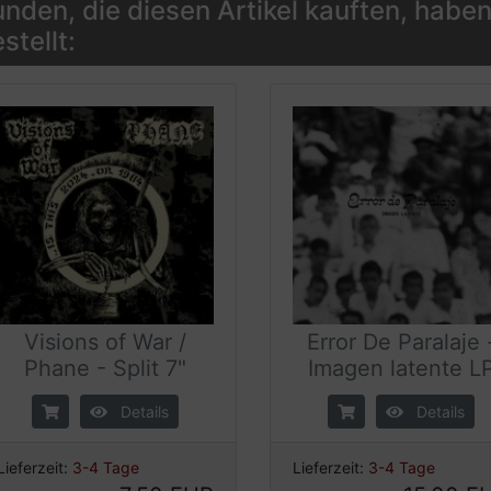
nden, die diesen Artikel kauften, haben
stellt:
Visions of War /
Error De Paralaje 
Phane - Split 7"
Imagen latente L
Details
Details
Lieferzeit:
3-4 Tage
Lieferzeit:
3-4 Tage