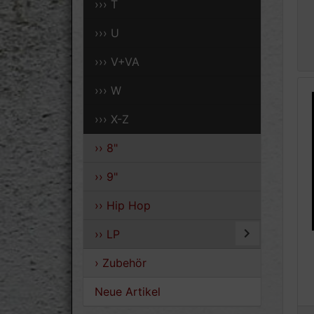
››› T
››› U
››› V+VA
››› W
››› X-Z
›› 8"
›› 9"
›› Hip Hop
›› LP
› Zubehör
Neue Artikel