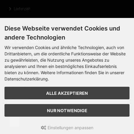
Lieferzeit
Rechnungsdaten
Diese Webseite verwendet Cookies und
Cookie Einstellungen
andere Technologien
Informationen
Wir verwenden Cookies und ähnliche Technologien, auch von
Drittanbietern, um die ordentliche Funktionsweise der Website
Privatsphäre und Datenschutz
zu gewährleisten, die Nutzung unseres Angebotes zu
Widerrufsrecht
analysieren und Ihnen ein bestmögliches Einkaufserlebnis
bieten zu können. Weitere Informationen finden Sie in unserer
Widerrufsformular
Datenschutzerklärung.
Impressum
ALLE AKZEPTIEREN
Sitemap
Newsletter-Anmeldung
NUR NOTWENDIGE
Einstellungen anpassen