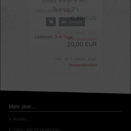
rotes Vinyl + lim.
Bonus 7")
Details
Lieferzeit:
3-4 Tage
20,00 EUR
inkl. 19 % MwSt. zzgl.
Versandkosten
Mehr über...
Kontakt
Liefer- und Versandkosten