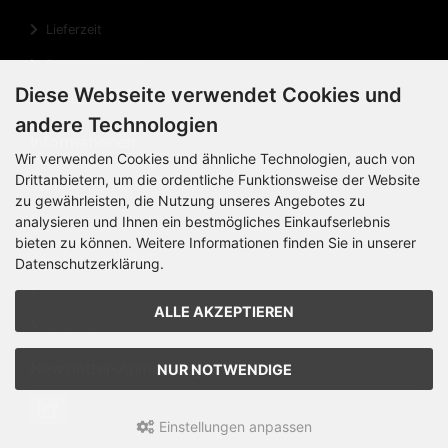
Lieferzeit
Rechnungsdaten
Diese Webseite verwendet Cookies und
Cookie Einstellungen
andere Technologien
Informationen
Wir verwenden Cookies und ähnliche Technologien, auch von
Drittanbietern, um die ordentliche Funktionsweise der Website
Privatsphäre und Datenschutz
zu gewährleisten, die Nutzung unseres Angebotes zu
Widerrufsrecht
analysieren und Ihnen ein bestmögliches Einkaufserlebnis
bieten zu können. Weitere Informationen finden Sie in unserer
Widerrufsformular
Datenschutzerklärung.
Impressum
ALLE AKZEPTIEREN
Sitemap
Newsletter-Anmeldung
NUR NOTWENDIGE
Einstellungen anpassen