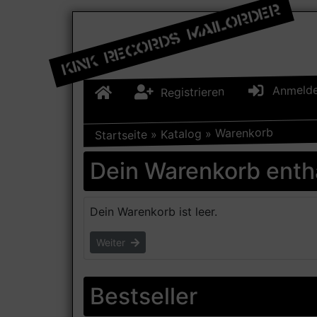
Anmeld
Registrieren
Warenkorb
»
Katalog
»
Startseite
Dein Warenkorb enthä
Dein Warenkorb ist leer.
Weiter
Bestseller