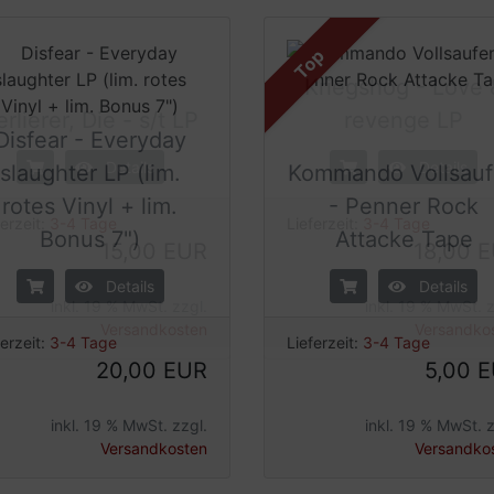
Top
Kriegshög - Love 
Disfear - Everyday
erlierer, Die - s/t LP
revenge LP
slaughter LP (lim.
Kommando Vollsau
Details
Details
rotes Vinyl + lim.
- Penner Rock
Bonus 7")
Attacke Tape
ferzeit:
3-4 Tage
Lieferzeit:
3-4 Tage
15,00 EUR
18,00 
Details
Details
inkl. 19 % MwSt. zzgl.
inkl. 19 % MwSt. z
ferzeit:
3-4 Tage
Lieferzeit:
3-4 Tage
Versandkosten
Versandko
20,00 EUR
5,00 
inkl. 19 % MwSt. zzgl.
inkl. 19 % MwSt. z
Versandkosten
Versandko