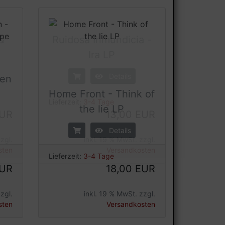
&
Ruidosa Inmundicia -
Ira LP
fen
Details
Home Front - Think of
the lie LP
Lieferzeit:
3-4 Tage
EUR
13,00 EUR
Details
zgl.
inkl. 19 % MwSt. zzgl.
Lieferzeit:
3-4 Tage
sten
Versandkosten
EUR
18,00 EUR
zgl.
inkl. 19 % MwSt. zzgl.
sten
Versandkosten