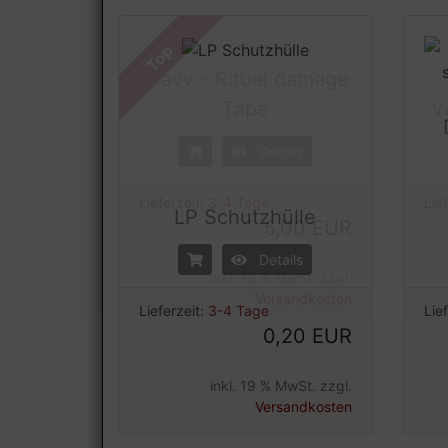
Top
Clavv - Ritual damage
Tape
V
Details
LP Schutzhülle
Lieferzeit:
3-4 Tage
Lie
5,00 EUR
Details
inkl. 19 % MwSt. zzgl.
Lieferzeit:
3-4 Tage
Lie
Versandkosten
0,20 EUR
inkl. 19 % MwSt. zzgl.
Versandkosten