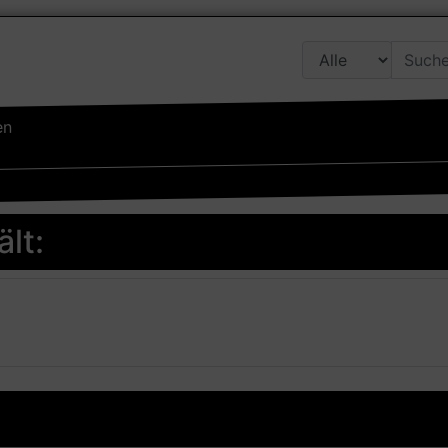
en
lt: