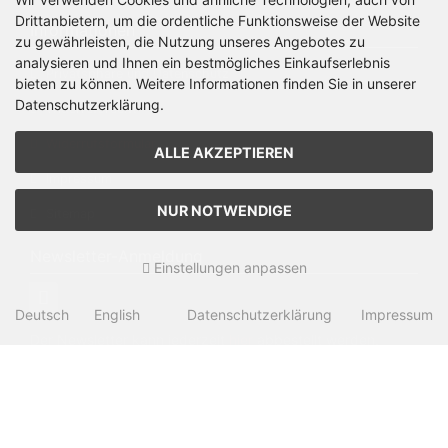
Drittanbietern, um die ordentliche Funktionsweise der Website
Informationen
zu gewährleisten, die Nutzung unseres Angebotes zu
analysieren und Ihnen ein bestmögliches Einkaufserlebnis
Privatsphäre und Datenschutz
bieten zu können. Weitere Informationen finden Sie in unserer
Datenschutzerklärung.
Widerrufsrecht
Widerrufsformular
ALLE AKZEPTIEREN
Impressum
NUR NOTWENDIGE
Sitemap
Newsletter-Anmeldung
Einstellungen anpassen
Deutsch
English
Datenschutzerklärung
Impressum
Der Newsletter kann jederzeit
hier
abbestellt werden.
KINK Records Online-Shop © 2026 | Template © 2026 by
Karl