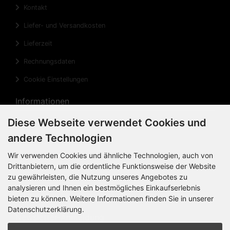
Kontakt
Liefer- und Versandkosten
Lieferzeit
Rechnungsdaten
Cookie Einstellungen
Informationen
Diese Webseite verwendet Cookies und
Privatsphäre und Datenschutz
andere Technologien
Widerrufsrecht
Wir verwenden Cookies und ähnliche Technologien, auch von
Widerrufsformular
Drittanbietern, um die ordentliche Funktionsweise der Website
zu gewährleisten, die Nutzung unseres Angebotes zu
Impressum
analysieren und Ihnen ein bestmögliches Einkaufserlebnis
Sitemap
bieten zu können. Weitere Informationen finden Sie in unserer
Datenschutzerklärung.
Newsletter-Anmeldung