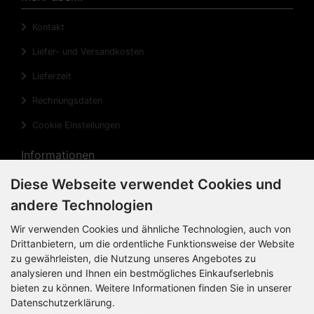
Kontakt
Liefer- und Versandkosten
Lieferzeit
Rechnungsdaten
Cookie Einstellungen
Informationen
Diese Webseite verwendet Cookies und
Privatsphäre und Datenschutz
andere Technologien
Widerrufsrecht
Wir verwenden Cookies und ähnliche Technologien, auch von
Widerrufsformular
Drittanbietern, um die ordentliche Funktionsweise der Website
zu gewährleisten, die Nutzung unseres Angebotes zu
Impressum
analysieren und Ihnen ein bestmögliches Einkaufserlebnis
Sitemap
bieten zu können. Weitere Informationen finden Sie in unserer
Datenschutzerklärung.
Newsletter-Anmeldung