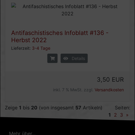
Antifaschistisches Infoblatt #136 -
Herbst 2022
Lieferzeit:
3-4 Tage
Details
3,50 EUR
inkl. 7 % MwSt. zzgl.
Versandkosten
Zeige
1
bis
20
(von insgesamt
57
Artikeln)
Seiten:
1
2
3
»
Mehr über...