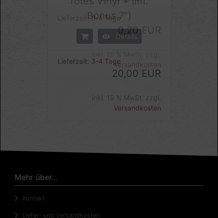
rotes Vinyl + lim.
Bonus 7")
Details
Lieferzeit:
3-4 Tage
20,00 EUR
inkl. 19 % MwSt. zzgl.
Versandkosten
Mehr über...
Kontakt
Liefer- und Versandkosten