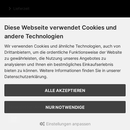
Lieferzeit
Rechnungsdaten
Diese Webseite verwendet Cookies und
Cookie Einstellungen
andere Technologien
Informationen
Wir verwenden Cookies und ähnliche Technologien, auch von
Drittanbietern, um die ordentliche Funktionsweise der Website
Privatsphäre und Datenschutz
zu gewährleisten, die Nutzung unseres Angebotes zu
Widerrufsrecht
analysieren und Ihnen ein bestmögliches Einkaufserlebnis
bieten zu können. Weitere Informationen finden Sie in unserer
Widerrufsformular
Datenschutzerklärung.
Impressum
ALLE AKZEPTIEREN
Sitemap
Newsletter-Anmeldung
NUR NOTWENDIGE
Einstellungen anpassen