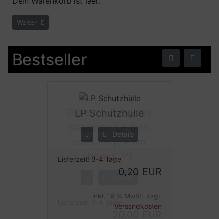
Dein Warenkorb ist leer.
Weiter
Zurü
We
Bestseller
LP Schutzhülle
Details
Disfear - Everyday
slaughter LP (lim.
Lieferzeit:
3-4 Tage
rotes Vinyl + lim.
0,20 EUR
Bonus 7")
inkl. 19 % MwSt. zzgl.
Details
Versandkosten