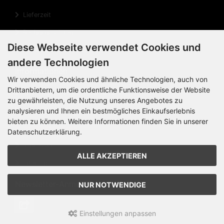
Lieferzeit
Rechnungsdaten
Diese Webseite verwendet Cookies und
Cookie Einstellungen
andere Technologien
Informationen
Wir verwenden Cookies und ähnliche Technologien, auch von
Drittanbietern, um die ordentliche Funktionsweise der Website
Privatsphäre und Datenschutz
zu gewährleisten, die Nutzung unseres Angebotes zu
Widerrufsrecht
analysieren und Ihnen ein bestmögliches Einkaufserlebnis
bieten zu können. Weitere Informationen finden Sie in unserer
Widerrufsformular
Datenschutzerklärung.
Impressum
ALLE AKZEPTIEREN
Sitemap
Newsletter-Anmeldung
NUR NOTWENDIGE
Einstellungen anpassen