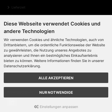
Lieferzeit
Rechnungsdaten
Diese Webseite verwendet Cookies und
Cookie Einstellungen
andere Technologien
Informationen
Wir verwenden Cookies und ähnliche Technologien, auch von
Drittanbietern, um die ordentliche Funktionsweise der Website
Privatsphäre und Datenschutz
zu gewährleisten, die Nutzung unseres Angebotes zu
Widerrufsrecht
analysieren und Ihnen ein bestmögliches Einkaufserlebnis
bieten zu können. Weitere Informationen finden Sie in unserer
Widerrufsformular
Datenschutzerklärung.
Impressum
ALLE AKZEPTIEREN
Sitemap
Newsletter-Anmeldung
NUR NOTWENDIGE
Einstellungen anpassen