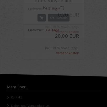
rotes Vinyl + lim.
Bonus 7")
Details
Lieferzeit:
3-4 Tage
20,00 EUR
inkl. 19 % MwSt. zzgl.
Versandkosten
Mehr über...
Kontakt
Liefer- und Versandkosten