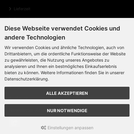
Lieferzeit
Rechnungsdaten
Diese Webseite verwendet Cookies und
Cookie Einstellungen
andere Technologien
Informationen
Wir verwenden Cookies und ähnliche Technologien, auch von
Drittanbietern, um die ordentliche Funktionsweise der Website
Privatsphäre und Datenschutz
zu gewährleisten, die Nutzung unseres Angebotes zu
Widerrufsrecht
analysieren und Ihnen ein bestmögliches Einkaufserlebnis
bieten zu können. Weitere Informationen finden Sie in unserer
Widerrufsformular
Datenschutzerklärung.
Impressum
ALLE AKZEPTIEREN
Sitemap
Newsletter-Anmeldung
NUR NOTWENDIGE
Einstellungen anpassen