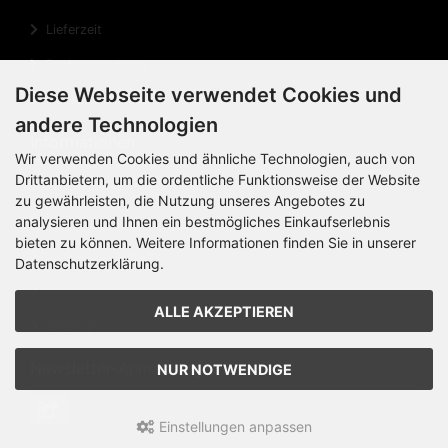
Lieferzeit
Rechnungsdaten
Diese Webseite verwendet Cookies und
Cookie Einstellungen
andere Technologien
Informationen
Wir verwenden Cookies und ähnliche Technologien, auch von
Drittanbietern, um die ordentliche Funktionsweise der Website
Privatsphäre und Datenschutz
zu gewährleisten, die Nutzung unseres Angebotes zu
Widerrufsrecht
analysieren und Ihnen ein bestmögliches Einkaufserlebnis
bieten zu können. Weitere Informationen finden Sie in unserer
Widerrufsformular
Datenschutzerklärung.
Impressum
ALLE AKZEPTIEREN
Sitemap
Newsletter-Anmeldung
NUR NOTWENDIGE
Einstellungen anpassen