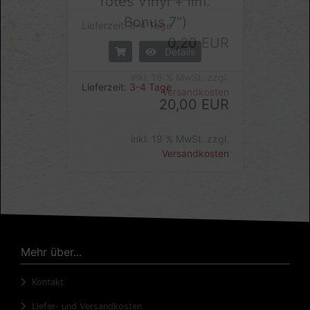
rotes Vinyl + lim.
Bonus 7")
Details
Lieferzeit:
3-4 Tage
20,00 EUR
inkl. 19 % MwSt. zzgl.
Versandkosten
Mehr über...
Kontakt
Liefer- und Versandkosten